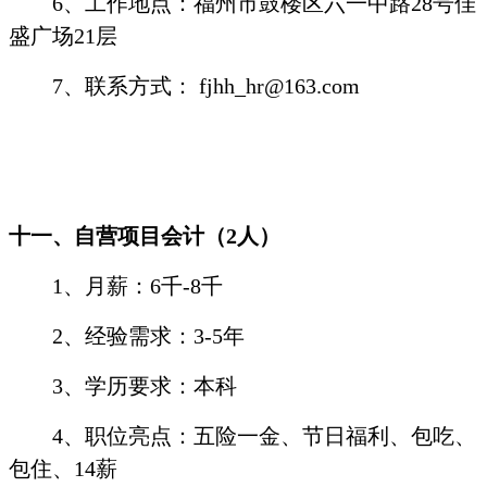
6
、工作地点：福州市鼓楼区六一中路
28
号佳
盛广场
21
层
7
、联系方式：
fjhh_hr@163.com
十一、自营项目会计（
2
人）
1
、月薪：
6
千
-8
千
2
、经验需求：
3-5
年
3
、学历要求：本科
4
、职位亮点：五险一金、节日福利、包吃、
包住、
14
薪