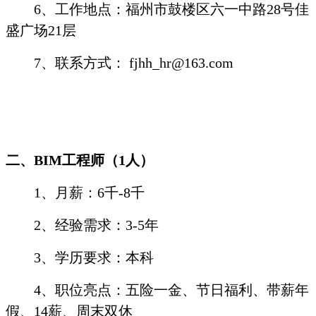
6
、工作地点：福州市鼓楼区六一中路
28
号佳
盛广场
21
层
7
、联系方式：
fjhh_hr@163.com
二、
BIM
工程师（
1
人）
1
、月薪：
6
千
-8
千
2
、经验需求：
3-5
年
3
、学历要求：本科
4
、职位亮点：五险一金、节日福利、带薪年
假、
14
薪、周末双休