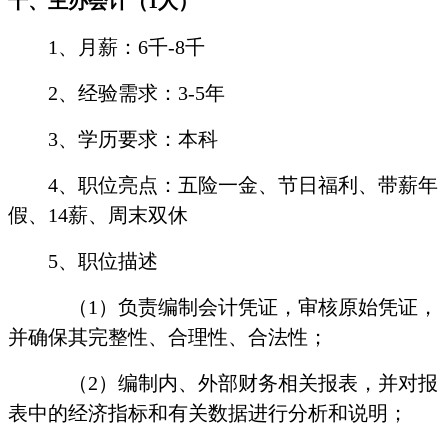
十、主办会计（
1
人）
1
、月薪：
6
千
-8
千
2
、经验需求：
3-5
年
3
、学历要求：本科
4
、职位亮点：五险一金、节日福利、带薪年
假、
14
薪、周末双休
5
、职位描述
（
1
）负责编制会计凭证，审核原始凭证，
并确保其完整性、合理性、合法性；
（
2
）编制内、外部财务相关报表，并对报
表中的经济指标和有关数据进行分析和说明；