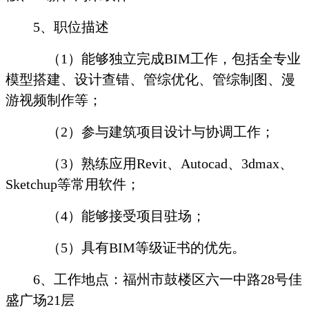
5
、职位描述
（
1
）能够独立完成
BIM
工作，包括全专业
模型搭建、设计查错、管综优化、管综制图、漫
游视频制作等；
（
2
）参与建筑项目设计与协调工作；
（
3
）熟练应用
Revit
、
Autocad
、
3dmax
、
Sketchup
等常用软件；
（
4
）能够接受项目驻场；
（
5
）具有
BIM
等级证书的优先。
6
、工作地点：福州市鼓楼区六一中路
28
号佳
盛广场
21
层