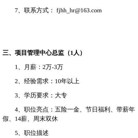
7
、联系方式：
fjhh_hr@163.com
三、项目管理中心总监（
1
人）
1
、月薪：
2
万
-3
万
2
、经验需求：
10
年以上
3
、学历要求：大专
4
、职位亮点：五险一金、节日福利、带薪年
假、
14
薪、周末双休
5
、职位描述