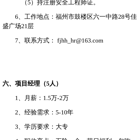
（
5
）持注册安全工程师证。
6
、工作地点：福州市鼓楼区六一中路
28
号佳
盛广场
21
层
7
、联系方式：
fjhh_hr@163.com
六、项目经理（
5
人）
1
、月薪：
1.5
万
-2
万
2
、经验需求：
5-10
年
3
、学历要求：大专