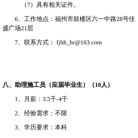
（
7
）具有相关证件。
6
、工作地点：福州市鼓楼区六一中路
28
号佳
盛广场
21
层
7
、联系方式：
fjhh_hr@163.com
八、助理施工员（应届毕业生）（
10
人）
1
、月薪：
3.5
千
-4
千
2
、经验需求：不限
3
、学历要求：本科