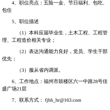
4
、职位亮点：五险一金、节日福利、包吃、
包住
5
、职位描述
（
1
）本科应届毕业生，土木工程、工程管
理、工程造价相关专业；
（
2
）表达沟通能力良好，党员、学生干部
优先；
（
3
）服从省内调派。
6
、工作地点：福州市鼓楼区六一中路
28
号佳
盛广场
21
层
7
、联系方式：
fjhh_hr@163.com