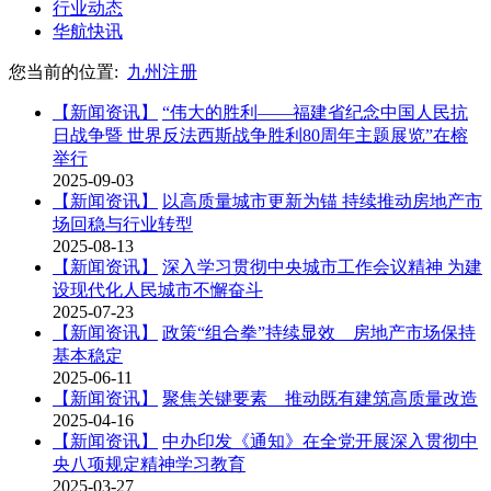
行业动态
华航快讯
您当前的位置:
九州注册
【新闻资讯】
“伟大的胜利——福建省纪念中国人民抗
日战争暨 世界反法西斯战争胜利80周年主题展览”在榕
举行
2025-09-03
【新闻资讯】
以高质量城市更新为锚 持续推动房地产市
场回稳与行业转型
2025-08-13
【新闻资讯】
深入学习贯彻中央城市工作会议精神 为建
设现代化人民城市不懈奋斗
2025-07-23
【新闻资讯】
政策“组合拳”持续显效 房地产市场保持
基本稳定
2025-06-11
【新闻资讯】
聚焦关键要素 推动既有建筑高质量改造
2025-04-16
【新闻资讯】
中办印发《通知》在全党开展深入贯彻中
央八项规定精神学习教育
2025-03-27