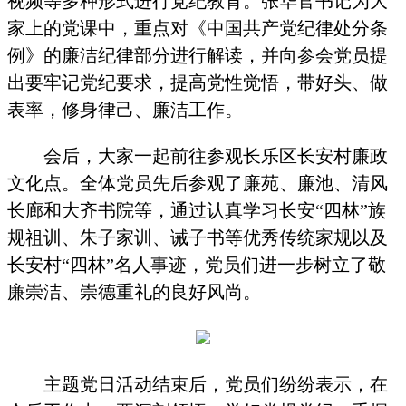
视频等多种形式进行党纪教育。张华官书记为大
家上的党课中，重点对《中国共产党纪律处分条
例》的廉洁纪律部分进行解读，并向参会党员提
出要牢记党纪要求，提高党性觉悟，带好头、做
表率，修身律己、廉洁工作。
会后，大家一起前往参观长乐区长安村廉政
文化点。全体党员先后参观了廉苑、廉池、清风
长廊和大齐书院等，通过认真学习长安“四林”族
规祖训、朱子家训、诫子书等优秀传统家规以及
长安村“四林”名人事迹，党员们进一步树立了敬
廉崇洁、崇德重礼的良好风尚。
主题党日活动结束后，党员们纷纷表示，在